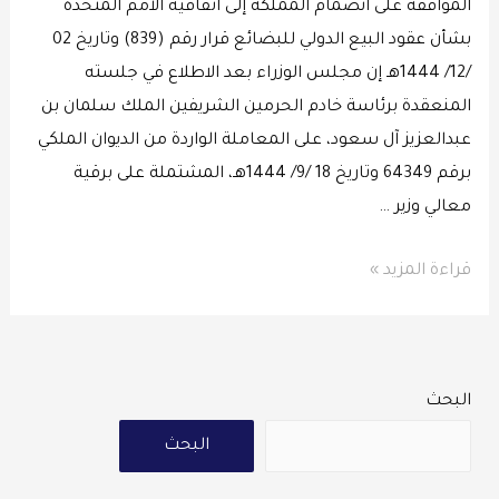
الموافقة على انضمام المملكة إلى اتفاقية الأمم المتحدة
بشأن عقود البيع الدولي للبضائع قرار رقم (839) وتاريخ 02
/12/ 1444هـ إن مجلس الوزراء بعد الاطلاع في جلسته
المنعقدة برئاسة خادم الحرمين الشريفين الملك سلمان بن
عبدالعزيز آل سعود، على المعاملة الواردة من الديوان الملكي
برقم 64349 وتاريخ 18 /9/ 1444هـ، المشتملة على برقية
معالي وزير …
قراءة المزيد »
البحث
البحث