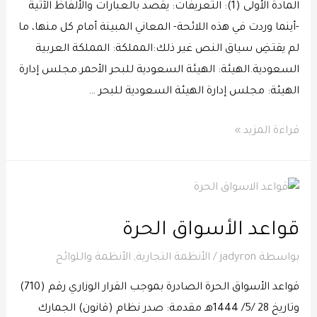
المادة الأولى (1): التعريفات: يقصد بالعبارات والألفاظ الآتية
-أينما وردت في هذه اللائحة- المعاني المبينة أمام كل منها، ما
لم يقتضِ سياق النص غير ذلك:المملكة: المملكة العربية
السعودية.الهيئة: الهيئة السعودية للبحر الأحمر.مجلس إدارة
الهيئة: مجلس إدارة الهيئة السعودية للبحر …
قراءة المزيد »
قواعد الأسواق الحرة
بواسطة
jadyron
/
الأنظمة التجارية
,
الأنظمة واللوائح
قواعد الأسواق الحرة الصادرة بموجب القرار الوزاري رقم (710)
وتاريخ 28 /5/ 1444هـ مقدمة: صدر نظام (قانون) الجمارك